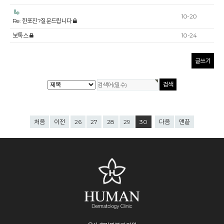
10-20
Re: 한포진?질문드립니다
보톡스
10-24
글쓰기
처음
이전
26
27
28
29
30
다음
맨끝