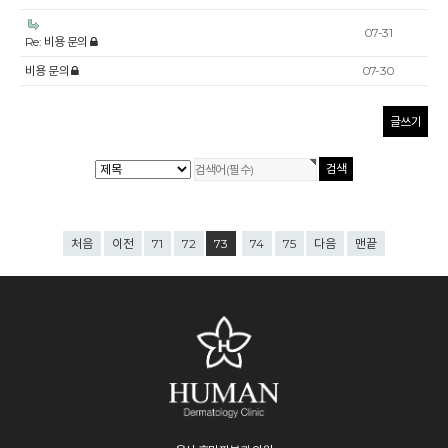
07-31
Re: 비용 문의
비용 문의
07-30
글쓰기
처음
이전
71
72
73
74
75
다음
맨끝