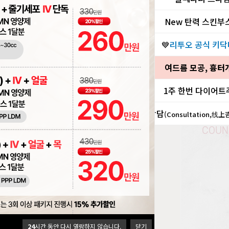
New 탄력 스킨부
💙
리투오 공식 키닥
진
여드름 모공, 흉터
미리
1주 한번 다이어트
진
상담
(Consultation,线
COUN
24
시간 동안 다시 열람하지 않습니다.
닫기