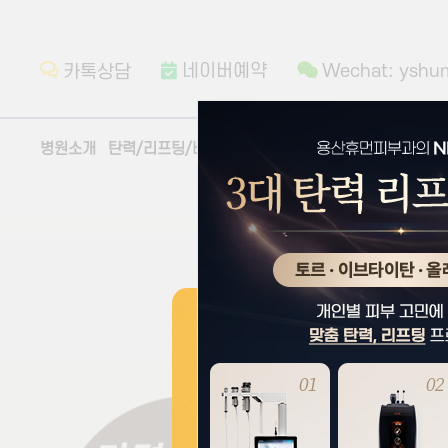
네이버예약
Wechat: yshu
카톡상담
병원소개
탄력/리프팅/바디
줄기세포센터
스킨부스터/보톡스