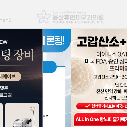
man2
/필러/실
프라이빗관리
수액
모공/흉터
기미/색소/문신
여드름클