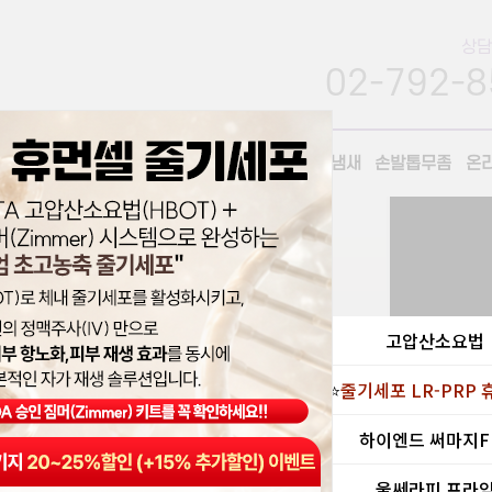
상담
02-792-8
리닉
홍조/주사
탈모
영구제모
겨드랑이땀/냄새
손발톱무좀
온
고압산소요법
⭐
줄기세포 LR-PRP 
하이엔드 써마지F
울쎄라피 프라